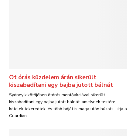
Öt órás küzdelem árán sikerült
kiszabadítani egy bajba jutott bálnát
Sydney kikötőjében ötórás mentőakcióval sikerült
kiszabadítani egy bajba jutott bálnát, amelynek testére
kötelek tekeredtek, és több bóját is maga után húzott – írja a
Guardian....