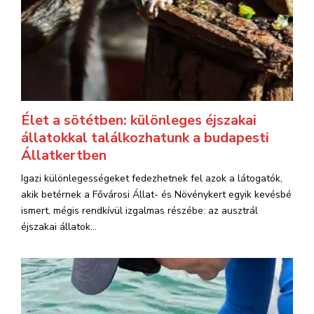
Élet a sötétben: különleges éjszakai
állatokkal találkozhatunk a budapesti
Állatkertben
Igazi különlegességeket fedezhetnek fel azok a látogatók,
akik betérnek a Fővárosi Állat- és Növénykert egyik kevésbé
ismert, mégis rendkívül izgalmas részébe: az ausztrál
éjszakai állatok...