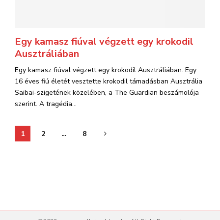
Egy kamasz fiúval végzett egy krokodil
Ausztráliában
Egy kamasz fiúval végzett egy krokodil Ausztráliában. Egy
16 éves fiú életét vesztette krokodil támadásban Ausztrália
Saibai-szigetének közelében, a The Guardian beszámolója
szerint. A tragédia...
Bejegyzések
1
2
…
8
lapozása