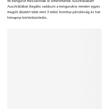
80 kengurut mészároltak le ismeretlenek Ausztráliában!
Ausztráliábal illegális vadászni a kengurukra, minden egyes
megölt állatért több mint 3 millió forintnyi pénzbírság és hat
hónapnyi börtönbüntetés...