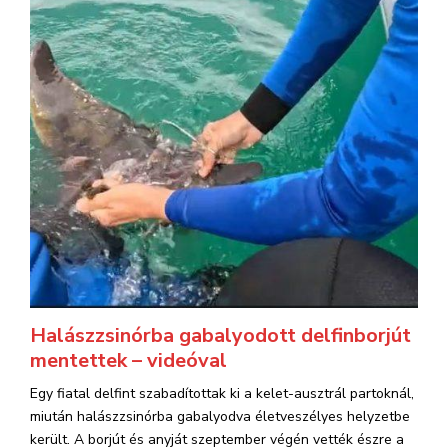
Halászzsinórba gabalyodott delfinborjút
mentettek – videóval
Egy fiatal delfint szabadítottak ki a kelet-ausztrál partoknál,
miután halászzsinórba gabalyodva életveszélyes helyzetbe
került. A borjút és anyját szeptember végén vették észre a