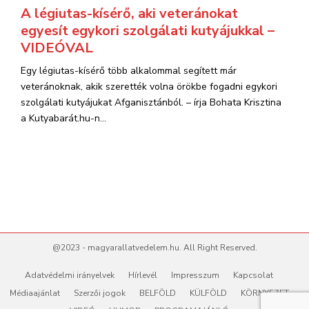
A légiutas-kísérő, aki veteránokat
egyesít egykori szolgálati kutyájukkal –
VIDEÓVAL
Egy légiutas-kísérő több alkalommal segített már
veteránoknak, akik szerették volna örökbe fogadni egykori
szolgálati kutyájukat Afganisztánból. – írja Bohata Krisztina
a Kutyabarát.hu-n...
@2023 - magyarallatvedelem.hu. All Right Reserved.
Adatvédelmi irányelvek
Hírlevél
Impresszum
Kapcsolat
Médiaajánlat
Szerzői jogok
BELFÖLD
KÜLFÖLD
KÖRNYEZET