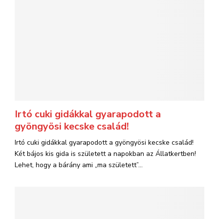
Irtó cuki gidákkal gyarapodott a
gyöngyösi kecske család!
Irtó cuki gidákkal gyarapodott a gyöngyösi kecske család!
Két bájos kis gida is született a napokban az Állatkertben!
Lehet, hogy a bárány ami „ma született”...