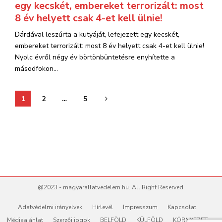
egy kecskét, embereket terrorizált: most
8 év helyett csak 4-et kell ülnie!
Dárdával leszúrta a kutyáját, lefejezett egy kecskét,
embereket terrorizált: most 8 év helyett csak 4-et kell ülnie!
Nyolc évről négy év börtönbüntetésre enyhítette a
másodfokon...
Bejegyzések
1
2
…
5
lapozása
@2023 - magyarallatvedelem.hu. All Right Reserved.
Adatvédelmi irányelvek
Hírlevél
Impresszum
Kapcsolat
Médiaajánlat
Szerzői jogok
BELFÖLD
KÜLFÖLD
KÖRNYEZET