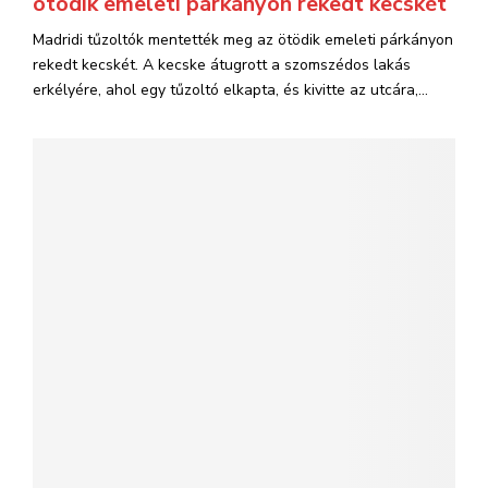
ötödik emeleti párkányon rekedt kecskét
Madridi tűzoltók mentették meg az ötödik emeleti párkányon
rekedt kecskét. A kecske átugrott a szomszédos lakás
erkélyére, ahol egy tűzoltó elkapta, és kivitte az utcára,...