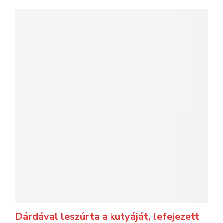
Dárdával leszúrta a kutyáját, lefejezett