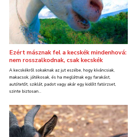
Ezért másznak fel a kecskék mindenhová:
nem rosszalkodnak, csak kecskék
A kecskékről sokaknak az jut eszébe, hogy kíváncsiak,
makacsok, játékosak, és ha meglátnak egy farakást,
autótetőt, sziklát, padot vagy akár egy kidőlt fatörzset,
szinte biztosan...