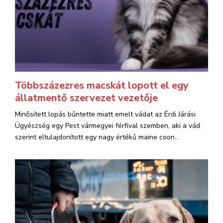
Többszázezres macskát lopott el egy
állatmentő szervezet vezetője
Minősített lopás bűntette miatt emelt vádat az Érdi Járási
Ügyészség egy Pest vármegyei férfival szemben, aki a vád
szerint eltulajdonított egy nagy értékű maine coon...