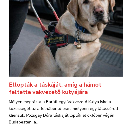
Ellopták a táskáját, amíg a hámot
feltette vakvezető kutyájára
Mélyen megrázta a Baráthegyi Vakvezető Kutya Iskola
közösségét az a felháborító eset, melyben egy látássérült
kliensük, Pozsgay Dóra táskáját lopták el október végén
Budapesten, a...