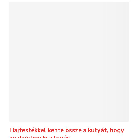
Hajfestékkel kente össze a kutyát, hogy
ne derüljön ki a lopás