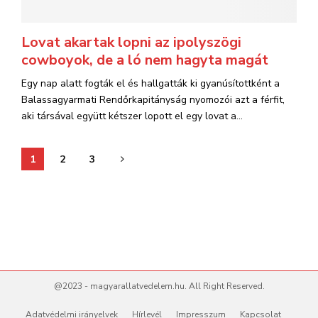
Lovat akartak lopni az ipolyszögi
cowboyok, de a ló nem hagyta magát
Egy nap alatt fogták el és hallgatták ki gyanúsítottként a
Balassagyarmati Rendőrkapitányság nyomozói azt a férfit,
aki társával együtt kétszer lopott el egy lovat a...
Bejegyzések
1
2
3
lapozása
@2023 - magyarallatvedelem.hu. All Right Reserved.
Adatvédelmi irányelvek
Hírlevél
Impresszum
Kapcsolat