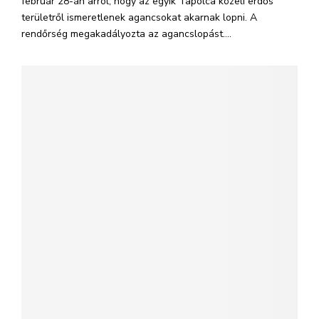
február 28-án arról, hogy az egyik Tapolca közeli erdős
területről ismeretlenek agancsokat akarnak lopni. A
rendőrség megakadályozta az agancslopást....