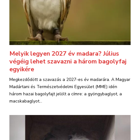
Melyik legyen 2027 év madara? Július
végéig lehet szavazni a három bagolyfaj
egyikére
Megkezdődött a szavazás a 2027-es év madarára. A Magyar
Madártani és Természetvédelmi Egyesület (MME) idén
három hazai bagolyfajt jelölt a címre: a gyöngybaglyot, a
macskabaglyot...