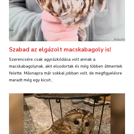
Szabad az elgázolt macskabagoly is!
Szerencsére csak agyrázkódása volt annak a
macskabagolynak, akit elsodortak és még többen átmentek
felette. Másnapra már sokkal jobban volt, de megfigyelésre
maradt még egy kicsit...