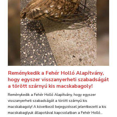
Reménykedik a Fehér Holló Alapítvány,
hogy egyszer visszanyerheti szabadságát
a törött szárnyú kis macskabagoly!
Reménykedik a Fehér Holló Alapítvány, hogy egyszer
visszanyerheti szabadságát a törött szárnyú kis
macskabagoly! A következő bejegyzéssel jelentkezett a kis
macskabaglyuk állapotával kapcsolatban a Fehér Holló...