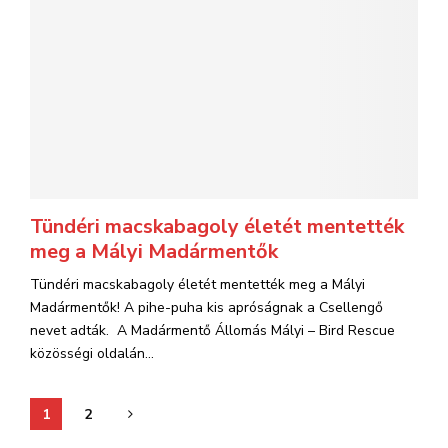
Tündéri macskabagoly életét mentették
meg a Mályi Madármentők
Tündéri macskabagoly életét mentették meg a Mályi
Madármentők! A pihe-puha kis apróságnak a Csellengő
nevet adták. A Madármentő Állomás Mályi – Bird Rescue
közösségi oldalán...
Bejegyzések
1
2