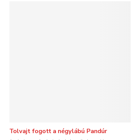
Tolvajt fogott a négylábú Pandúr