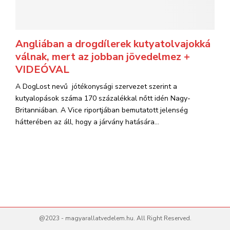
Angliában a drogdílerek kutyatolvajokká
válnak, mert az jobban jövedelmez +
VIDEÓVAL
A DogLost nevű jótékonysági szervezet szerint a
kutyalopások száma 170 százalékkal nőtt idén Nagy-
Britanniában. A Vice riportjában bemutatott jelenség
hátterében az áll, hogy a járvány hatására...
@2023 - magyarallatvedelem.hu. All Right Reserved.