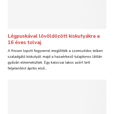
Légpuskával lövöldözött kiskutyákra a
16 éves tolvaj
A frissen lopott fegyverrel meglőtték a szomszédos telken
szaladgáló kiskutyát, majd a hazaérkező tulajdonos láttán
gyáván elmenekültek. Egy kalocsai lakos azért tett
feljelentést április első...