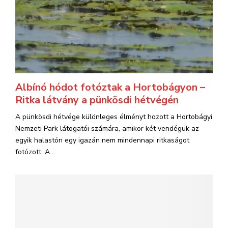
Albínó hódot fotóztak a Hortobágyon –
Ritka látvány a pünkösdi hétvégén
A pünkösdi hétvége különleges élményt hozott a Hortobágyi
Nemzeti Park látogatói számára, amikor két vendégük az
egyik halastón egy igazán nem mindennapi ritkaságot
fotózott. A...