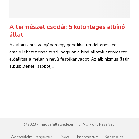
A természet csodái: 5 különleges albínó
állat
Az albinizmus valójában egy genetikai rendellenesség,
amely lehetetlenné teszi, hogy az albínó állatok szervezete
előállítsa a melanin nevű festékanyagot. Az albinizmus (latin
albus: „fehér” szóból)...
@2023 - magyarallatvedelem.hu. All Right Reserved.
Adatvédelmi irányelvek
Hírlevél
Impresszum
Kapcsolat