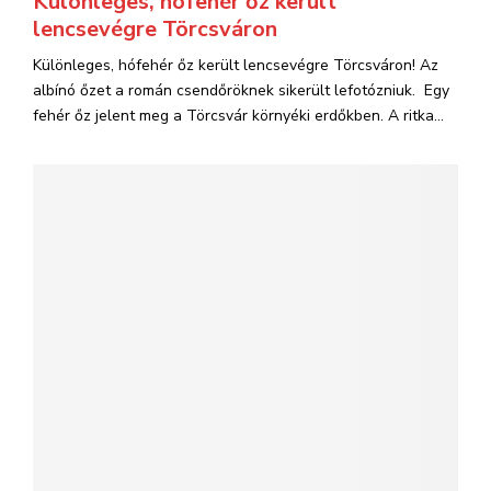
Különleges, hófehér őz került
lencsevégre Törcsváron
Különleges, hófehér őz került lencsevégre Törcsváron! Az
albínó őzet a román csendőröknek sikerült lefotózniuk. Egy
fehér őz jelent meg a Törcsvár környéki erdőkben. A ritka...